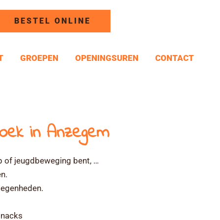
BESTEL ONLINE
T
GROEPEN
OPENINGSUREN
CONTACT
hoek in Anzegem
hap of jeugdbeweging bent, …
n.
elegenheden.
 snacks