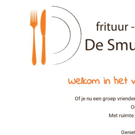
Skip
to
content
Welkom in het 
Of je nu een groep vrienden
O
Met ruimte 
Geniet